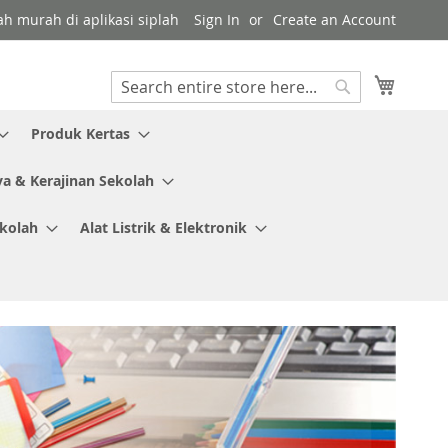
ah murah di aplikasi siplah
Sign In
Create an Account
My Cart
Search
Search
Produk Kertas
ya & Kerajinan Sekolah
ekolah
Alat Listrik & Elektronik