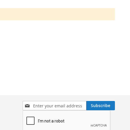
Sign
Subscribe
Up
for
Our
Newsletter: