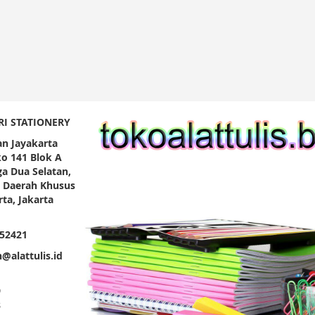
RI STATIONERY
an Jayakarta
o 141 Blok A
a Dua Selatan,
, Daerah Khusus
ta, Jakarta
252421
@alattulis.id
9
8