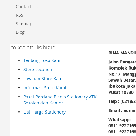
Contact Us
RSS
Sitemap
Blog
tokoalattulis.biz.id
BINA MANDI
Tentang Toko Kami
Jalan Panger
Komplek Ruk
Store Location
No.17, Mangg
Layanan Store Kami
Sawah Besar
Ibukota Jakar
Informasi Store Kami
Pusat 10730
Paket Perdana Bisnis Stationery ATK
Telp : (021)6
Sekolah dan Kantor
Email : admin
List Harga Stationery
Whatsapp:
0811 922716
0811 922716