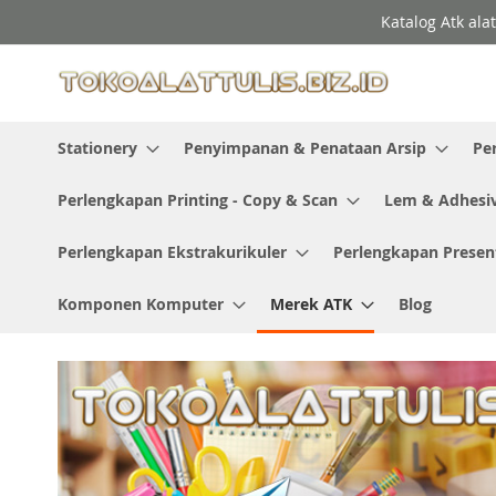
Skip
Katalog Atk ala
to
Content
Stationery
Penyimpanan & Penataan Arsip
Pe
Perlengkapan Printing - Copy & Scan
Lem & Adhesi
Perlengkapan Ekstrakurikuler
Perlengkapan Presen
Komponen Komputer
Merek ATK
Blog