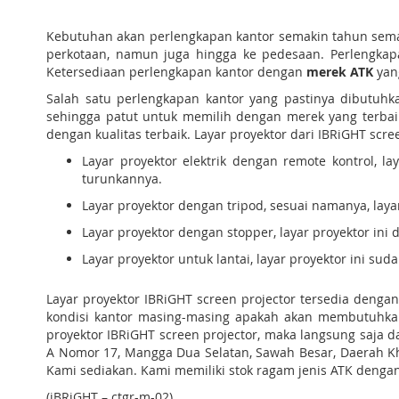
Kebutuhan akan perlengkapan kantor semakin tahun sema
perkotaan, namun juga hingga ke pedesaan. Perlengkapan
Ketersediaan perlengkapan kantor dengan
merek ATK
yan
Salah satu perlengkapan kantor yang pastinya dibutuhka
sehingga patut untuk memilih dengan merek yang terbaik.
dengan kualitas terbaik. Layar proyektor dari IBRiGHT scree
Layar proyektor elektrik dengan remote kontrol, 
turunkannya.
Layar proyektor dengan tripod, sesuai namanya, layar
Layar proyektor dengan stopper, layar proyektor ini
Layar proyektor untuk lantai, layar proyektor ini s
Layar proyektor IBRiGHT screen projector tersedia den
kondisi kantor masing-masing apakah akan membutuhkan 
proyektor IBRiGHT screen projector, maka langsung saja d
A Nomor 17, Mangga Dua Selatan, Sawah Besar, Daerah Kh
Kami sediakan. Kami memiliki stok ragam jenis ATK denga
(iBRiGHT – ctgr-m-02)