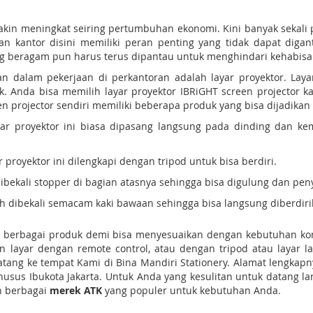
kin meningkat seiring pertumbuhan ekonomi. Kini banyak sekali 
 kantor disini memiliki peran penting yang tidak dapat digant
g beragam pun harus terus dipantau untuk menghindari kehabisa
n dalam pekerjaan di perkantoran adalah layar proyektor. Laya
 Anda bisa memilih layar proyektor IBRiGHT screen projector ka
n projector sendiri memiliki beberapa produk yang bisa dijadikan al
layar proyektor ini biasa dipasang langsung pada dinding dan 
 proyektor ini dilengkapi dengan tripod untuk bisa berdiri.
 dibekali stopper di bagian atasnya sehingga bisa digulung dan pe
udah dibekali semacam kaki bawaan sehingga bisa langsung diberdiri
gan berbagai produk demi bisa menyesuaikan dengan kebutuhan k
layar dengan remote control, atau dengan tripod atau layar 
atang ke tempat Kami di Bina Mandiri Stationery. Alamat lengkapn
usus Ibukota Jakarta. Untuk Anda yang kesulitan untuk datang l
n berbagai
merek ATK
yang populer untuk kebutuhan Anda.