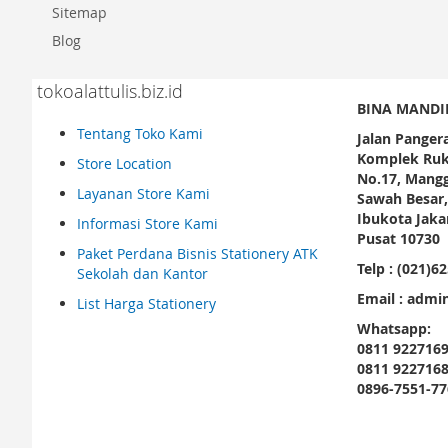
Sitemap
Blog
tokoalattulis.biz.id
BINA MANDI
Tentang Toko Kami
Jalan Panger
Komplek Ruk
Store Location
No.17, Mangg
Layanan Store Kami
Sawah Besar
Ibukota Jakar
Informasi Store Kami
Pusat 10730
Paket Perdana Bisnis Stationery ATK
Telp : (021)6
Sekolah dan Kantor
Email : admin
List Harga Stationery
Whatsapp:
0811 922716
0811 922716
0896-7551-77