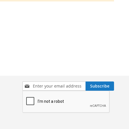
Sign
Subscribe
Up
for
Our
Newsletter: