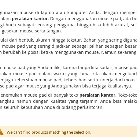
gunakan mouse di laptop atau komputer Anda, dengan memper
 dalam
peralatan kantor.
Dengan menggunakan mouse pad, ada ber
gi Anda sebagai seorang pengguna, hingga bisa lebih akurat, se
h gesekan mouse serta tangan.
mulai dari bentuk, ukuran hingga tekstur. Bahan yang sering digu
mouse pad yang sering dijadikan sebagai pilihan sebagian besar 
ah berubah ke posisi ketika menggunakan mouse. Namun sekarang 
use pad yang Anda miliki, karena tanpa kita sadari, mouse pad 
akan mouse pad dalam waktu yang lama, kita akan mengeluarkan
jaga kebersihan mouse pad, kebersihan serta kinerja dari mouse p
e pad agar mouse yang Anda gunakan bisa terjaga kualitasnya.
menemukan mouse pad di banyak toko
peralatan kantor.
Toko-tok
ngkau namun dengan kualitas yang terjamin, Anda bisa melaku
n seluruh kebutuhan Anda di bidang perkantoran.
We can't find products matching the selection.