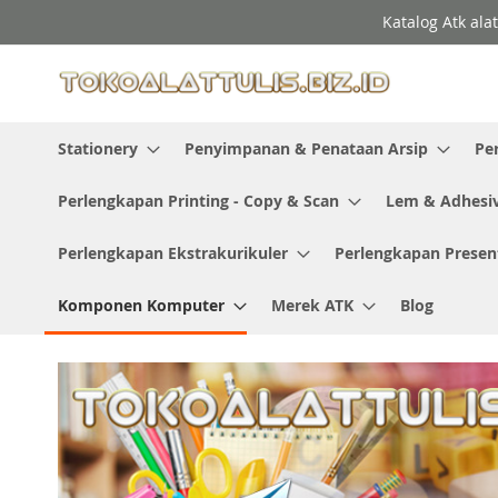
Skip
Katalog Atk ala
to
Content
Stationery
Penyimpanan & Penataan Arsip
Pe
Perlengkapan Printing - Copy & Scan
Lem & Adhesi
Perlengkapan Ekstrakurikuler
Perlengkapan Presen
Komponen Komputer
Merek ATK
Blog