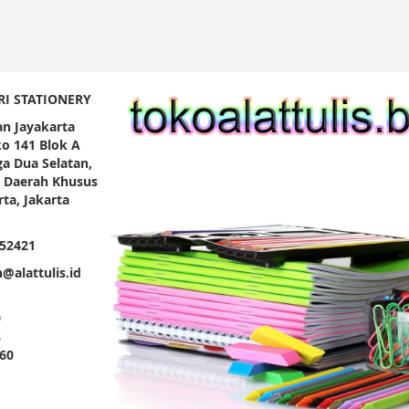
RI STATIONERY
an Jayakarta
o 141 Blok A
a Dua Selatan,
, Daerah Khusus
ta, Jakarta
252421
@alattulis.id
9
8
60