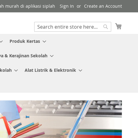
ah murah di aplikasi siplah
Sign In
Create an Account
My Cart
Search
Search
Produk Kertas
ya & Kerajinan Sekolah
ekolah
Alat Listrik & Elektronik